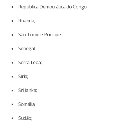
República Democrática do Congo;
Ruanda;
São Tomé e Príncipe;
Senegal;
Serra Leoa;
Síria;
Sri lanka;
Somália;
Sudão;