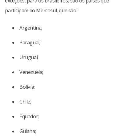
exceções, para os brasileiros, são os países que
participam do Mercosul, que são:
Argentina;
Paraguai;
Uruguai;
Venezuela;
Bolívia;
Chile;
Equador;
Guiana;